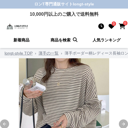
ロンT
専門通販サイト
longt-style
10,000
円以上のご購入で送料無料
0
0
新着商品
商品を検索
人気ランキング
longt-style TOP
›
薄手の一覧
›
薄手ボーダー柄レディース長袖ロン
Previous slide
Ne