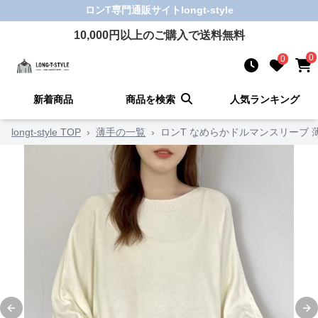
ロンT
専門通販サイト
longt-style
10,000
円以上のご購入で送料無料
0
0
新着商品
商品を検索
人気ランキング
longt-style TOP
›
薄手の一覧
›
ロンT なめらかドルマンスリーブ 
Previous slide
Ne