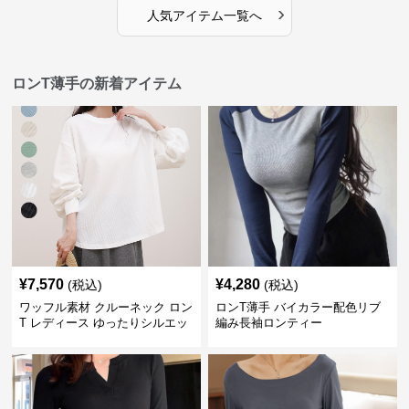
›
人気アイテム一覧へ
ロンT薄手の新着アイテム
¥
7,570
¥
4,280
(税込)
(税込)
ワッフル素材 クルーネック ロン
ロンT薄手 バイカラー配色リブ
T レディース ゆったりシルエッ
編み長袖ロンティー
ト 秋新作