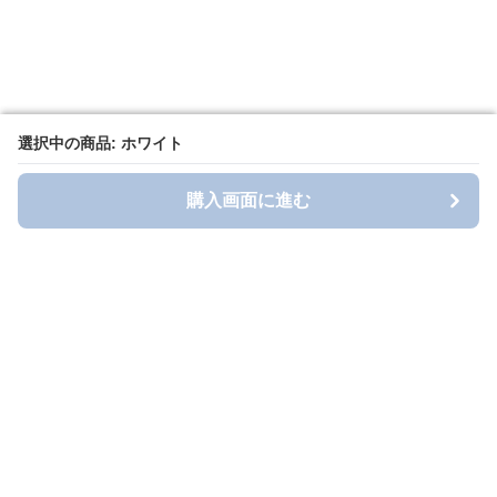
選択中の商品: ホワイト
選択中の商品: ホワイト
購入画面に進む
購入画面に進む
longt-style
について