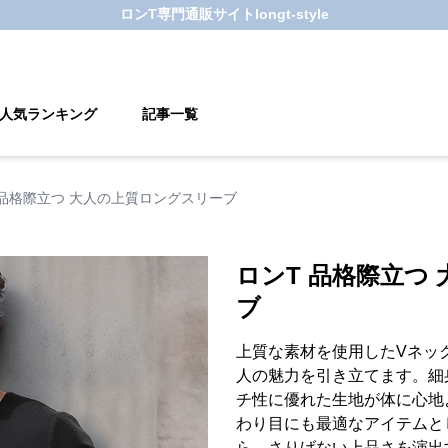
ロンT
専門通販サイト
longt-style
人気ランキング
記事一覧
 品格際立つ 大人の上質ロングスリーブ
ロンT 品格際立つ
ブ
上質な素材を使用したVネッ
人の魅力を引き立てます。細
チ性に優れた生地が体に心地
わり目にも最適なアイテムと
ら、さりげない上品さを演出