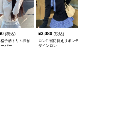
60
¥
3,080
¥
4,000
(税込)
(税込)
(税込)
 格子柄トリム長袖
ロンT 裾切替えリボンデ
ロンT くまさん抱きしめ
オーバー
ザインロンT
てロングスリーブ