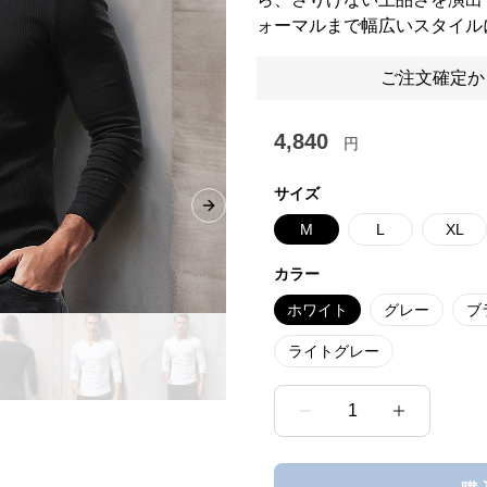
ォーマルまで幅広いスタイル
ご注文確定か
4,840
円
サイズ
Next slide
M
L
XL
カラー
ホワイト
グレー
ブ
ライトグレー
1