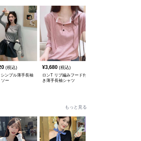
20
¥
3,680
¥
4,260
(税込)
(税込)
(税込)
 シンプル薄手長袖
ロンT リブ編みフード付
ロンT 立体エンボス加工
トソー
き薄手長袖シャツ
ロングスリーブ カット
ソー
もっと見る