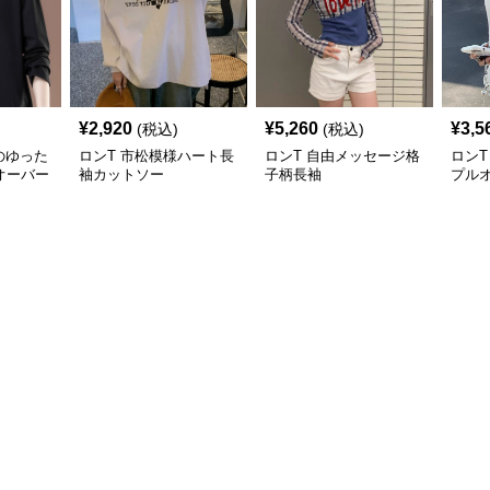
¥
2,920
¥
5,260
¥
3,5
(税込)
(税込)
のゆった
ロンT 市松模様ハート長
ロンT 自由メッセージ格
ロンT
オーバー
袖カットソー
子柄長袖
プル