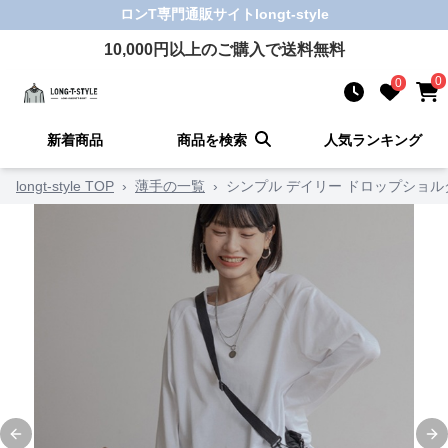
ロンT
専門通販サイト
longt-style
10,000
円以上のご購入で送料無料
0
0
新着商品
商品を検索
人気ランキング
longt-style TOP
›
薄手の一覧
›
シンプル デイリー ドロップショル
Previous slide
Ne