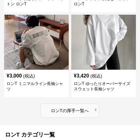
トン ロンT
ロンT
¥
3,000
¥
3,420
(税込)
(税込)
ロンT ミニマルライン長袖シャ
ロンT ゆったりオーバーサイズ
ツ
スウェット長袖シャツ
›
ロンT
の
厚手
一覧へ
ロンT カテゴリ一覧