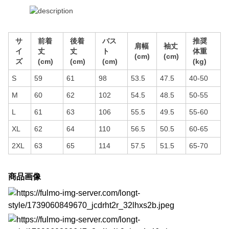
サ
前着
後着
バス
推奨
肩幅
袖丈
イ
丈
丈
ト
体重
(cm)
(cm)
ズ
(cm)
(cm)
(cm)
(kg)
S
59
61
98
53.5
47.5
40-50
M
60
62
102
54.5
48.5
50-55
L
61
63
106
55.5
49.5
55-60
XL
62
64
110
56.5
50.5
60-65
2XL
63
65
114
57.5
51.5
65-70
商品画像