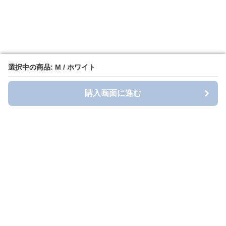
選択中の商品: M / ホワイト
選択中の商品: M / ホワイト
購入画面に進む
購入画面に進む
longt-style
について