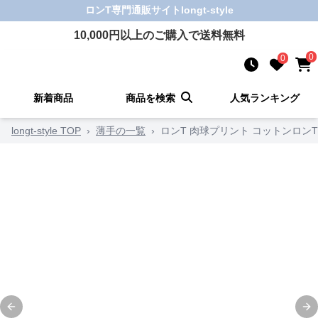
ロンT
専門通販サイト
longt-style
10,000
円以上のご購入で送料無料
0
0
新着商品
商品を検索
人気ランキング
longt-style TOP
›
薄手の一覧
›
ロンT 肉球プリント コットンロンT
Previous slide
Ne