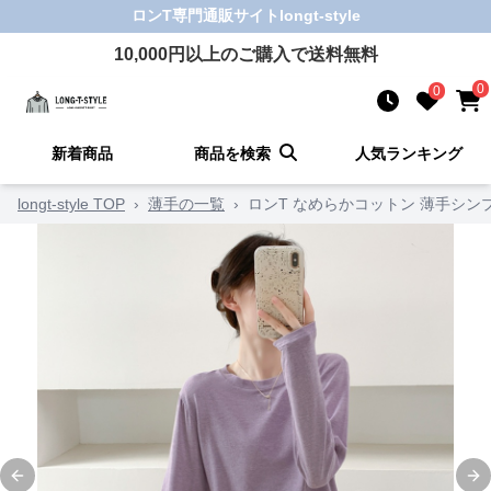
ロンT
専門通販サイト
longt-style
10,000
円以上のご購入で送料無料
0
0
新着商品
商品を検索
人気ランキング
longt-style TOP
›
薄手の一覧
›
ロンT なめらかコットン 薄手シン
Previous slide
Ne