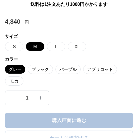
送料は1注文あたり
1000
円かかります
4,840
円
サイズ
S
M
L
XL
カラー
グレー
ブラック
パープル
アプリコット
モカ
1
購入画面に進む