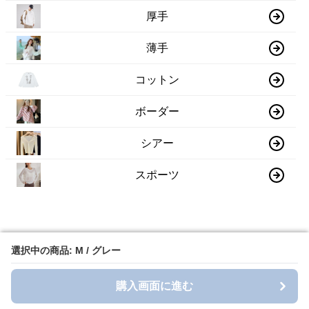
厚手
薄手
コットン
ボーダー
シアー
スポーツ
選択中の商品: M / グレー
選択中の商品: M / グレー
購入画面に進む
購入画面に進む