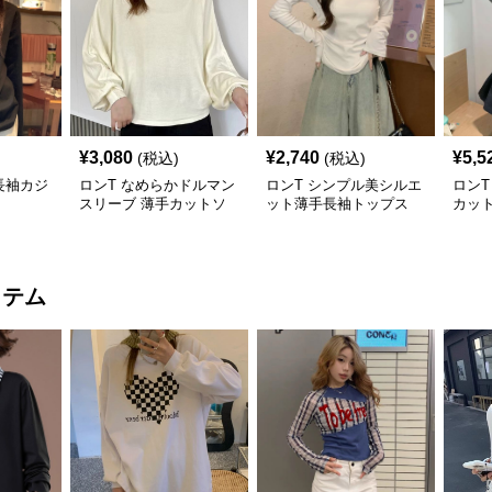
¥
3,080
¥
2,740
¥
5,5
(税込)
(税込)
長袖カジ
ロンT なめらかドルマン
ロンT シンプル美シルエ
ロンT
スリーブ 薄手カットソ
ット薄手長袖トップス
カッ
ー
イテム