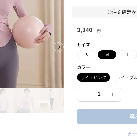
ご注文確定か
3,340
円
サイズ
Next slide
S
M
L
カラー
ライトピンク
ライトブ
1
購
カー