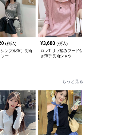
20
¥
3,680
¥
4,260
(税込)
(税込)
(税込)
 シンプル薄手長袖
ロンT リブ編みフード付
ロンT 立体エンボス加工
トソー
き薄手長袖シャツ
ロングスリーブ カット
ソー
もっと見る