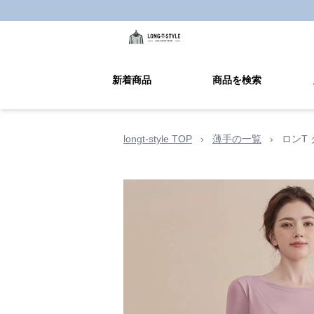
新着商品
商品を検索
longt-style TOP
›
薄手の一覧
›
ロンT