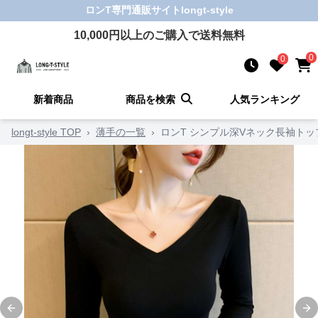
ロンT
専門通販サイト
longt-style
10,000
円以上のご購入で送料無料
0
0
新着商品
商品を検索
人気ランキング
longt-style TOP
›
薄手の一覧
›
ロンT シンプル深Vネック長袖トッ
Previous slide
Ne