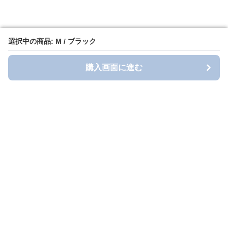
選択中の商品: M / ブラック
選択中の商品: M / ブラック
購入画面に進む
購入画面に進む
longt-style
について