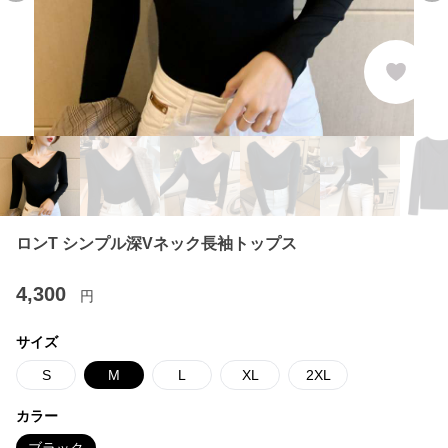
ロンT シンプル深Vネック長袖トップス
4,300
円
サイズ
S
M
L
XL
2XL
カラー