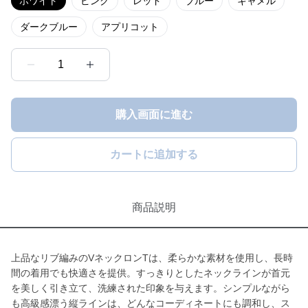
ホワイト
ピンク
レッド
ブルー
キャメル
ダークブルー
アプリコット
1
購入画面に進む
カートに追加する
商品説明
上品なリブ編みのVネックロンTは、柔らかな素材を使用し、長時
間の着用でも快適さを提供。すっきりとしたネックラインが首元
を美しく引き立て、洗練された印象を与えます。シンプルながら
も高級感漂う縦ラインは、どんなコーディネートにも調和し、ス