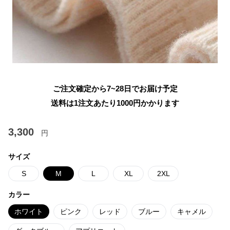
ご注文確定から7~28日でお届け予定
送料は1注文あたり
1000
円かかります
3,300
円
サイズ
S
M
L
XL
2XL
カラー
ホワイト
ピンク
レッド
ブルー
キャメル