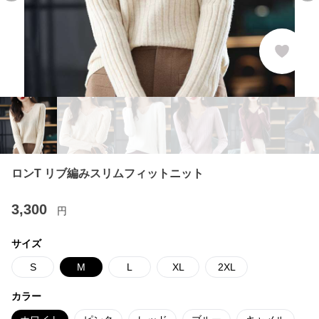
ロンT リブ編みスリムフィットニット
3,300
円
サイズ
S
M
L
XL
2XL
カラー