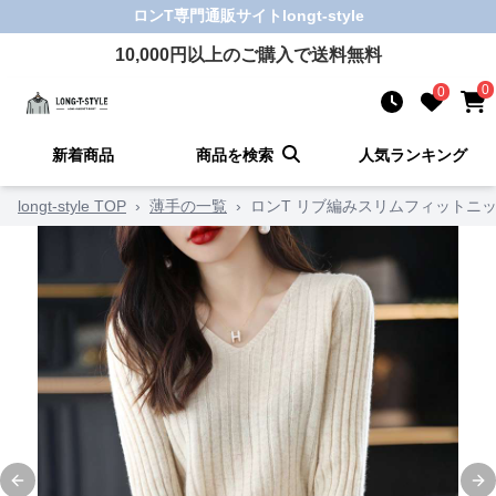
ロンT
専門通販サイト
longt-style
10,000
円以上のご購入で送料無料
0
0
新着商品
商品を検索
人気ランキング
longt-style TOP
›
薄手の一覧
›
ロンT リブ編みスリムフィットニ
Previous slide
Ne