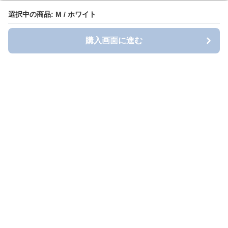
選択中の商品: M / ホワイト
選択中の商品: M / ホワイト
購入画面に進む
購入画面に進む
longt-style
について
会社概要
利用規約