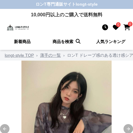
ロンT
専門通販サイト
longt-style
10,000
円以上のご購入で送料無料
0
0
新着商品
商品を検索
人気ランキング
longt-style TOP
›
薄手の一覧
›
ロンT ドレープ感のある透け感シ
Previous slide
Ne