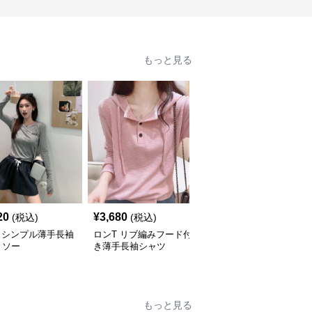
もっと見る
20
¥
3,680
¥
4,260
(税込)
(税込)
(税込)
 シンプル薄手長袖
ロンT リブ編みフード付
ロンT 立体エンボス加工
トソー
き薄手長袖シャツ
ロングスリーブ カット
ソー
もっと見る