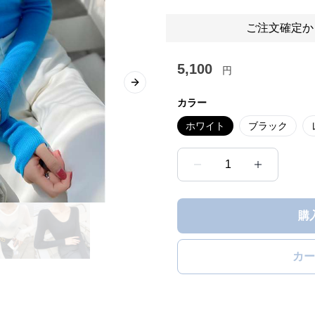
ご注文確定か
5,100
円
Next slide
カラー
ホワイト
ブラック
1
購
カー