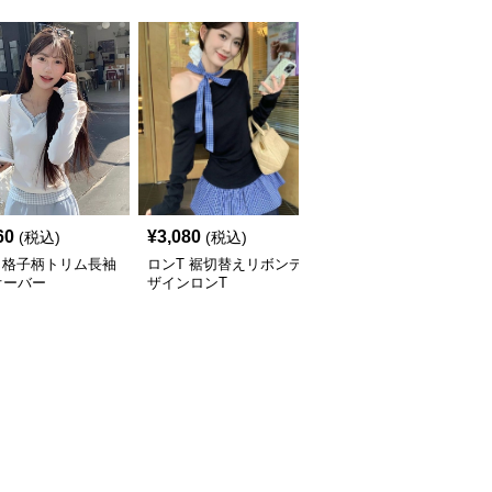
60
¥
3,080
¥
4,000
(税込)
(税込)
(税込)
 格子柄トリム長袖
ロンT 裾切替えリボンデ
ロンT くまさん抱きしめ
オーバー
ザインロンT
てロングスリーブ