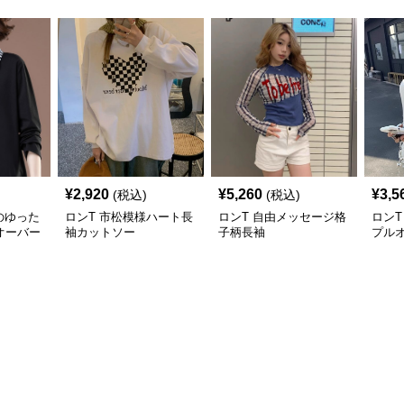
¥
2,920
¥
5,260
¥
3,5
(税込)
(税込)
のゆった
ロンT 市松模様ハート長
ロンT 自由メッセージ格
ロンT
オーバー
袖カットソー
子柄長袖
プル