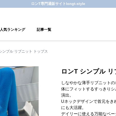
ロンT
専門通販サイト
longt-style
人気ランキング
記事一覧
 シンプル リブニット トップス
ロンT シンプル 
しなやかな薄手リブニットの
体にフィットするすっきりシ
演出。
Uネックデザインで首元をき
にも大活躍。
デイリーに使える万能なベー