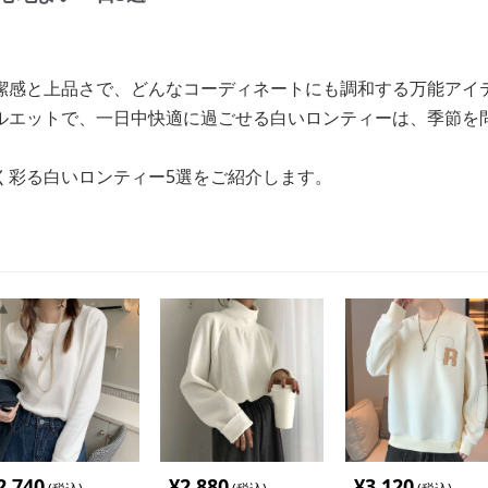
潔感と上品さで、どんなコーディネートにも調和する万能アイ
ルエットで、一日中快適に過ごせる白いロンティーは、季節を
く彩る白いロンティー5選をご紹介します。
2,740
¥
2,880
¥
3,120