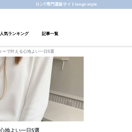
ロンT
専門通販サイト
longt-style
人気ランキング
記事一覧
ィーで叶える心地よい一日5選
心地よい一日5選