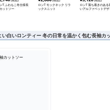
(税込)
(税込)
(税込)
ンT ふわもこ冬仕様長
ロンT モックネック リラ
ロンT 落ち着きのある
カットソー
ックスニット
いアルファベットデザ
ン厚手長袖トレーナー
よい白いロンティー 冬の日常を温かく包む長袖カ