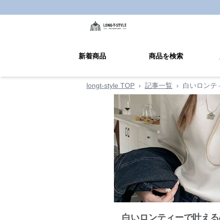
新着商品
商品を検索
longt-style TOP
›
記事一覧
›
白いロンテ
白いロンティーで叶える