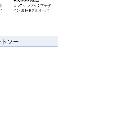
(税込)
装
ロンT シンプル文字デザ
イ
イン 裏起毛プルオーバ
ー
ットソー