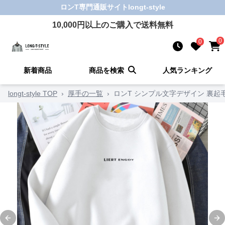
ロンT
専門通販サイト
longt-style
10,000
円以上のご購入で送料無料
0
0
新着商品
商品を検索
人気ランキング
longt-style TOP
›
厚手の一覧
›
ロンT シンプル文字デザイン 裏起
Previous slide
Ne