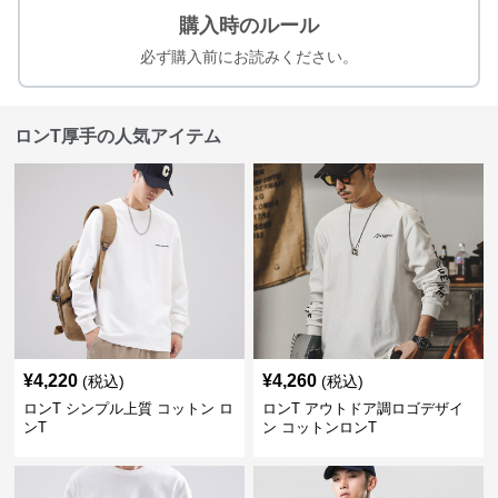
購入時のルール
必ず購入前にお読みください。
ロンT厚手の人気アイテム
¥
4,220
¥
4,260
(税込)
(税込)
ロンT シンプル上質 コットン ロ
ロンT アウトドア調ロゴデザイ
ンT
ン コットンロンT