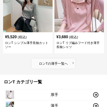
¥
5,520
¥
3,680
(税込)
(税込)
ロンT シンプル薄手長袖カット
ロンT リブ編みフード付き薄手
ソー
長袖シャツ
›
ロンT
の
薄手
一覧へ
ロンT カテゴリ一覧
厚手
薄手