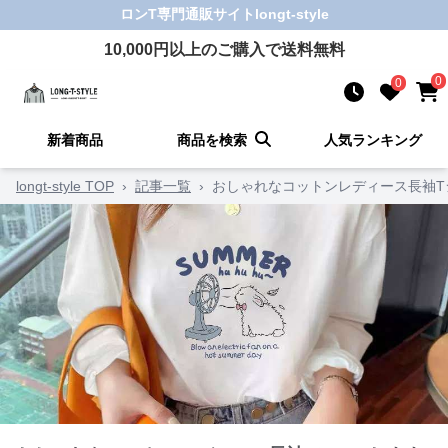
ロンT
専門通販サイト
longt-style
10,000
円以上のご購入で送料無料
0
0
新着商品
商品を検索
人気ランキング
longt-style TOP
›
記事一覧
›
おしゃれなコットンレディース長袖T