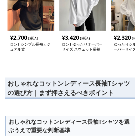
¥
2,700
¥
3,420
¥
2,320
(税込)
(税込)
(税込
ロンT シンプル長袖カジ
ロンT ゆったりオーバー
ゆったりシルエ
ュアル丈
サイズ スウェット長袖
ーバーサイズ 
シャツ
おしゃれなコットンレディース長袖Tシャツ
の選び方｜まず押さえるべきポイント
おしゃれなコットンレディース長袖Tシャツを選
ぶうえで重要な判断基準