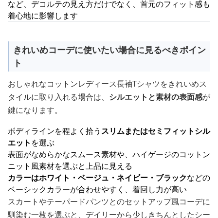
など、デコルテの見え方だけでなく、首元のフィット感も
着心地に影響します
きれいめコーデに使いたい場合に見るべきポイン
ト
おしゃれなコットンレディース長袖Tシャツをきれいめス
タイルに取り入れる場合は、
シルエットと素材の表面感
が
鍵になります。
ボディラインを程よく拾う
スリムまたはセミフィットシル
エット
を選ぶ
表面がなめらかなスムース素材や、ハイゲージのコットン
ニット風素材を選ぶと上品に見える
カラーはホワイト・ベージュ・ネイビー・ブラック
などの
ベーシックカラーが合わせやすく、着回し力が高い
スカートやテーパードパンツとのセットアップ風コーデに
馴染む一枚を選ぶと、デイリーから少しきちんとしたシー