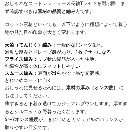
おしゃれなコットンレディース長袖Tシャツを選ぶ際、ま
ず確認すべきは
素材の品質と編み方
です。
コットン素材といっても、以下のように種類によって着心
地や見た目の印象が大きく変わります。
天竺（てんじく）編み
：一般的なTシャツ生地。
適度な厚みとドレープ感があり、1枚でサマになる
フライス編み
：リブ状の縦筋が入った生地。
伸縮性が高く体にフィットしやすい
スムース編み
：表面が滑らかで上品な光沢感。
きれいめコーデに向く
おしゃれに見せるためには、
素材の厚み（オンス数）
に
も注目してください。
薄すぎると下着が透けてカジュアルダウンしすぎ、厚すぎ
るとシルエットが野暮ったくなります。
5〜7オンス程度
が、きれいめとカジュアルのバランスが
取りやすい目安です。