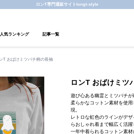
ロンT
専門通販サイト
longt-style
人気ランキング
記事一覧
ンT おばけミツバチ柄の長袖
ロンT おばけミツ
遊び心ある幽霊とミツバチが
柔らかなコットン素材を使用
現。
レトロな虹色のラインがデザ
らおしゃれ着まで幅広く活躍
一年中着られるコットン素材