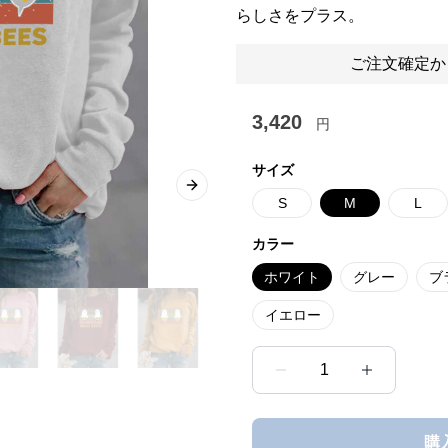
らしさをプラス。
ご注文確定か
3,420
円
サイズ
Next slide
S
M
L
カラー
ホワイト
グレー
ブ
イエロー
1
購