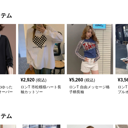
イテム
¥
2,920
¥
5,260
¥
3,5
(税込)
(税込)
のゆった
ロンT 市松模様ハート長
ロンT 自由メッセージ格
ロンT
オーバー
袖カットソー
子柄長袖
プル
イテム