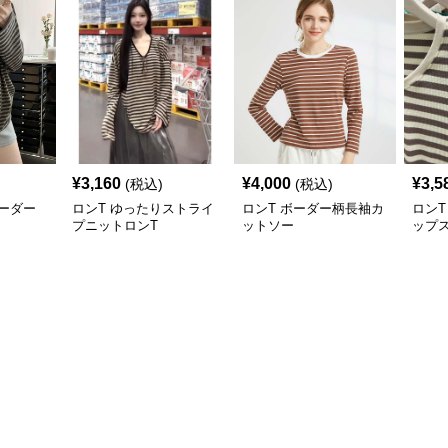
¥
3,160
¥
4,000
¥
3,5
(税込)
(税込)
ーダー
ロンT ゆったりストライ
ロンT ボーダー柄長袖カ
ロンT
プニットロンT
ットソー
ップ