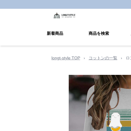
新着商品
商品を検索
longt-style TOP
›
コットンの一覧
›
ロ