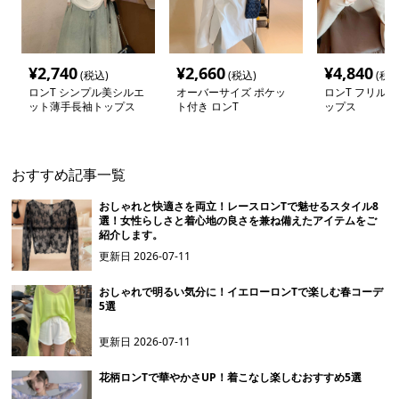
¥
2,740
¥
2,660
¥
4,840
(税込)
(税込)
(税込
ロンT シンプル美シルエ
オーバーサイズ ポケッ
ロンT フリル
ット薄手長袖トップス
ト付き ロンT
ップス
おすすめ記事一覧
おしゃれと快適さを両立！レースロンTで魅せるスタイル8
選！女性らしさと着心地の良さを兼ね備えたアイテムをご
紹介します。
更新日
2026-07-11
おしゃれで明るい気分に！イエローロンTで楽しむ春コーデ
5選
更新日
2026-07-11
花柄ロンTで華やかさUP！着こなし楽しむおすすめ5選