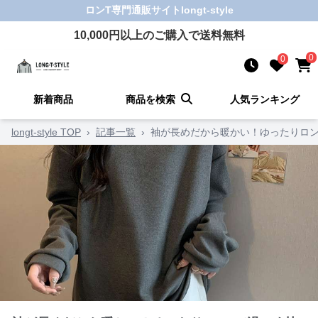
ロンT
専門通販サイト
longt-style
10,000
円以上のご購入で送料無料
0
0
新着商品
商品を検索
人気ランキング
longt-style TOP
›
記事一覧
›
袖が長めだから暖かい！ゆったりロン