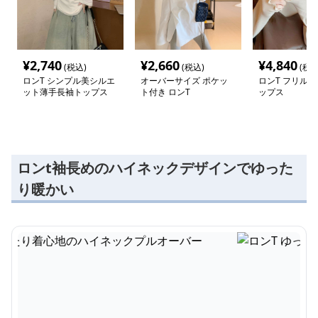
¥
2,740
¥
2,660
¥
4,840
(税込)
(税込)
(税込
ロンT シンプル美シルエ
オーバーサイズ ポケッ
ロンT フリル
ット薄手長袖トップス
ト付き ロンT
ップス
ロンt袖長めのハイネックデザインでゆった
り暖かい