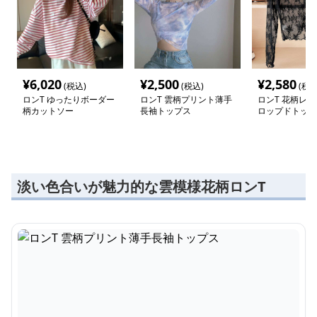
¥
6,020
¥
2,500
¥
2,580
(税込)
(税込)
(税込
ロンT ゆったりボーダー
ロンT 雲柄プリント薄手
ロンT 花柄レ
柄カットソー
長袖トップス
ロップドトップ
淡い色合いが魅力的な雲模様花柄ロンT