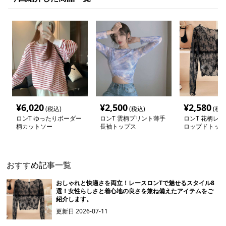
¥
6,020
¥
2,500
¥
2,580
(税込)
(税込)
(税込
ロンT ゆったりボーダー
ロンT 雲柄プリント薄手
ロンT 花柄レ
柄カットソー
長袖トップス
ロップドトップ
おすすめ記事一覧
おしゃれと快適さを両立！レースロンTで魅せるスタイル8
選！女性らしさと着心地の良さを兼ね備えたアイテムをご
紹介します。
更新日
2026-07-11