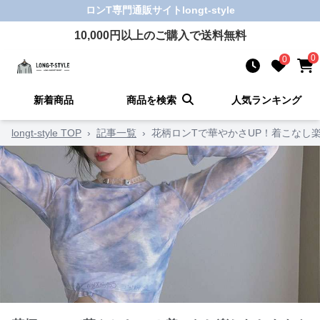
ロンT
専門通販サイト
longt-style
10,000
円以上のご購入で送料無料
0
0
新着商品
商品を検索
人気ランキング
longt-style TOP
›
記事一覧
›
花柄ロンTで華やかさUP！着こなし