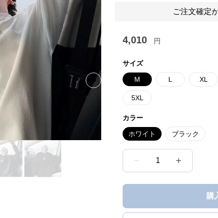
ご注文確定か
4,010
円
サイズ
M
L
XL
Next slide
5XL
カラー
ホワイト
ブラック
1
購