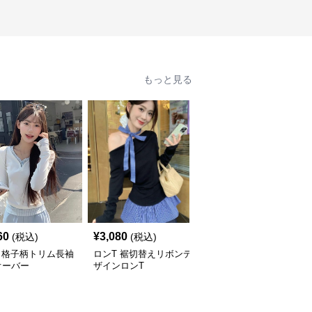
もっと見る
60
¥
3,080
¥
4,000
(税込)
(税込)
(税込)
 格子柄トリム長袖
ロンT 裾切替えリボンデ
ロンT くまさん抱きしめ
オーバー
ザインロンT
てロングスリーブ