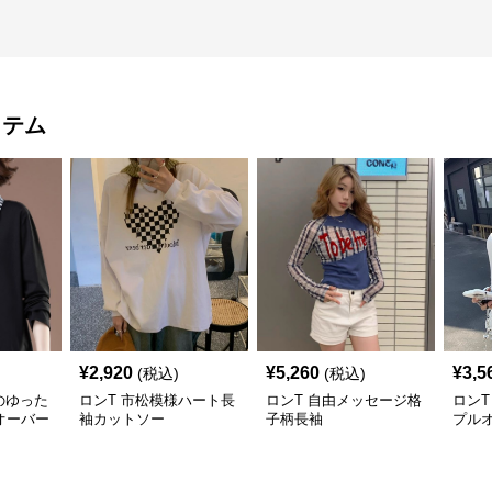
イテム
¥
2,920
¥
5,260
¥
3,5
(税込)
(税込)
のゆった
ロンT 市松模様ハート長
ロンT 自由メッセージ格
ロンT
オーバー
袖カットソー
子柄長袖
プル