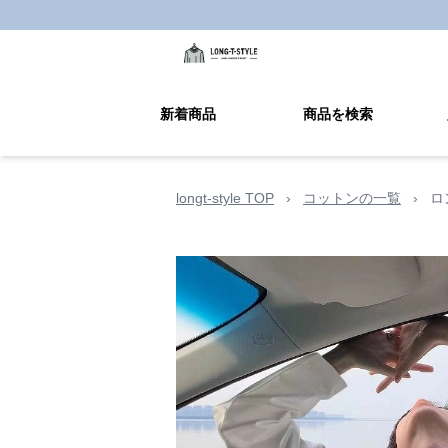
新着商品
商品を検索
longt-style TOP
›
コットンの一覧
›
ロ