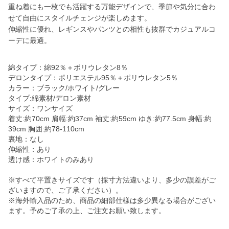
重ね着にも一枚でも活躍する万能デザインで、季節や気分に合わ
せて自由にスタイルチェンジが楽しめます。
伸縮性に優れ、レギンスやパンツとの相性も抜群でカジュアルコ
ーデに最適。
綿タイプ：綿92％＋ポリウレタン8％
デロンタイプ：ポリエステル95％＋ポリウレタン5％
カラー：ブラック/ホワイト/グレー
タイプ:綿素材/デロン素材
サイズ：ワンサイズ
着丈:約70cm 肩幅:約37cm 袖丈:約59cm ゆき:約77.5cm 身幅:約
39cm 胸囲:約78-110cm
裏地：なし
伸縮性：あり
透け感：ホワイトのみあり
※すべて平置きサイズです（採寸方法違いより、多少の誤差がご
ざいますので、ご了承ください）。
※海外輸入品のため、商品の細部仕様は多少異なる場合がござい
ます。予めご了承の上、ご注文お願い致します。