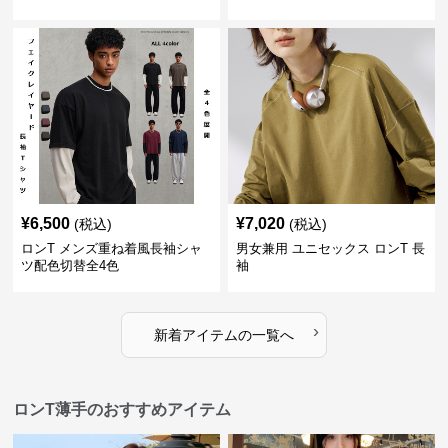
ュアル 着回し
カジュアル長袖
¥
6,500
¥
7,020
(税込)
(税込)
ロンT メンズ重ね着風長袖シャ
男女兼用 ユニセックス ロンT 長
ツ配色切替全4色
袖
›
新着アイテムの一覧へ
ロンT薄手のおすすめアイテム