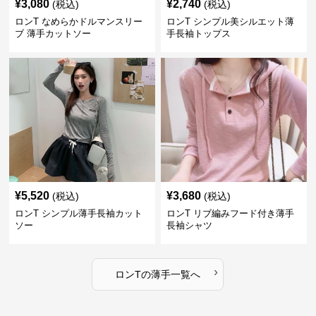
¥
3,080
¥
2,740
(税込)
(税込)
ロンT なめらかドルマンスリー
ロンT シンプル美シルエット薄
ブ 薄手カットソー
手長袖トップス
¥
5,520
¥
3,680
(税込)
(税込)
ロンT シンプル薄手長袖カット
ロンT リブ編みフード付き薄手
ソー
長袖シャツ
›
ロンT
の
薄手
一覧へ