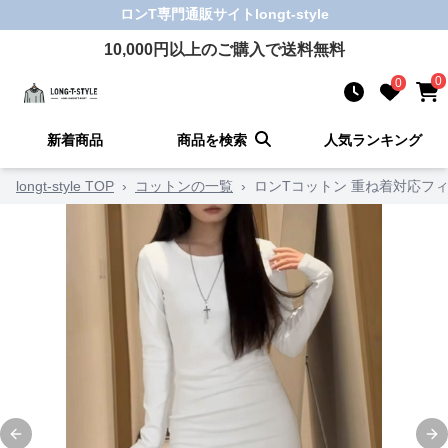
ロンT
専門通販サイト
longt-style
10,000
円以上のご購入で送料無料
0
0
新着商品
商品を検索
人気ランキング
longt-style TOP
›
コットンの一覧
›
ロンTコットン 重ね着対応フ
Previous slide
Ne