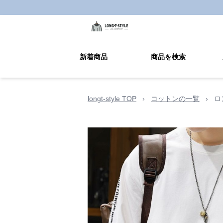
新着商品
商品を検索
longt-style TOP
›
コットンの一覧
›
ロ