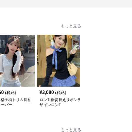
もっと見る
60
¥
3,080
¥
4,000
(税込)
(税込)
(税込)
 格子柄トリム長袖
ロンT 裾切替えリボンデ
ロンT くまさん抱きしめ
オーバー
ザインロンT
てロングスリーブ
もっと見る