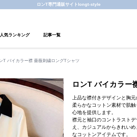
ロンT
専門通販サイト
longt-style
人気ランキング
記事一覧
ンT バイカラー襟 薔薇刺繍ロングTシャツ
ロンT バイカラー
上品な襟付きデザインと胸元
柔らかなコットン素材で肌触
心地を提供します。
襟元と袖口のコントラストデ
え、カジュアルからきれいめ
なコットンアイテムです。