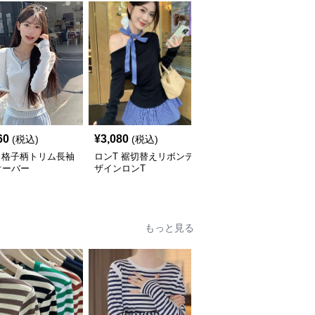
60
¥
3,080
¥
4,000
(税込)
(税込)
(税込)
 格子柄トリム長袖
ロンT 裾切替えリボンデ
ロンT くまさん抱きしめ
オーバー
ザインロンT
てロングスリーブ
もっと見る