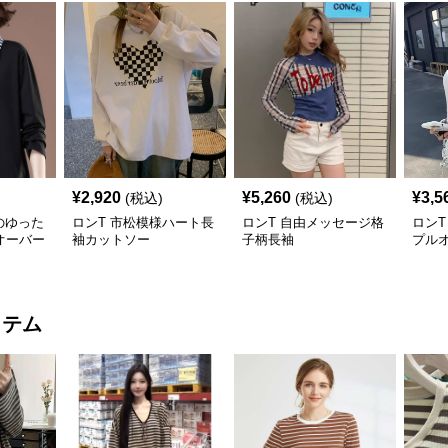
¥
2,920
¥
5,260
¥
3,5
(税込)
(税込)
のゆった
ロンT 市松模様ハート長
ロンT 自由メッセージ格
ロンT
オーバー
袖カットソー
子柄長袖
プル
イテム