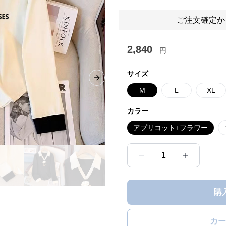
ご注文確定か
2,840
円
サイズ
Next slide
M
L
XL
カラー
アプリコット+フラワー
1
購
カー