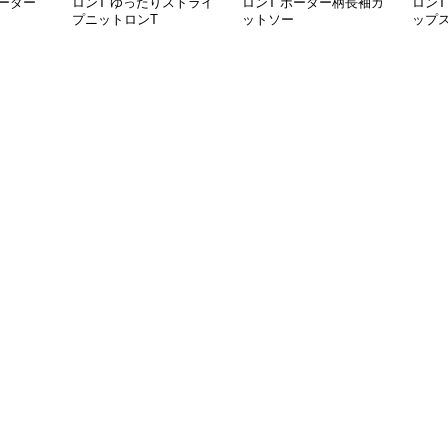
ーダー
ロンT ゆったりストライ
ロンT ボーダー柄長袖カ
ロンT
プニットロンT
ットソー
ップ