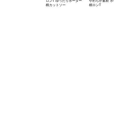
ロンT ゆったりボーダー
やわらか素材 ボ
柄カットソー
柄ロンT