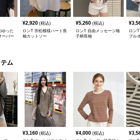
¥
2,920
¥
5,260
¥
3,5
(税込)
(税込)
のゆった
ロンT 市松模様ハート長
ロンT 自由メッセージ格
ロンT
オーバー
袖カットソー
子柄長袖
プル
イテム
¥
3,160
¥
4,000
¥
3,5
(税込)
(税込)