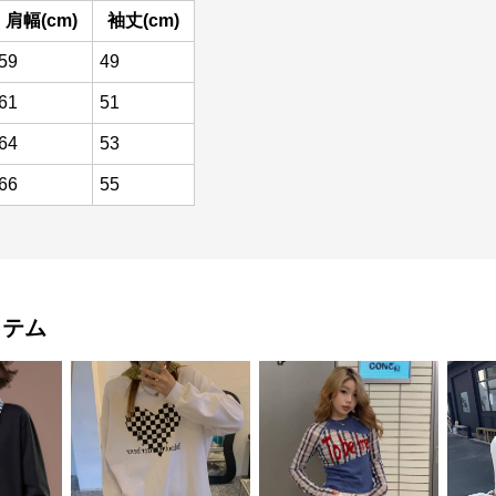
肩幅(cm)
袖丈(cm)
59
49
61
51
64
53
66
55
イテム