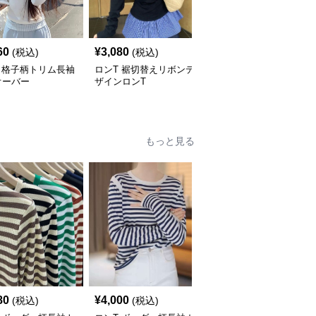
60
¥
3,080
¥
4,000
(税込)
(税込)
(税込)
 格子柄トリム長袖
ロンT 裾切替えリボンデ
ロンT くまさん抱きしめ
オーバー
ザインロンT
てロングスリーブ
もっと見る
80
¥
4,000
¥
3,580
(税込)
(税込)
(税込)