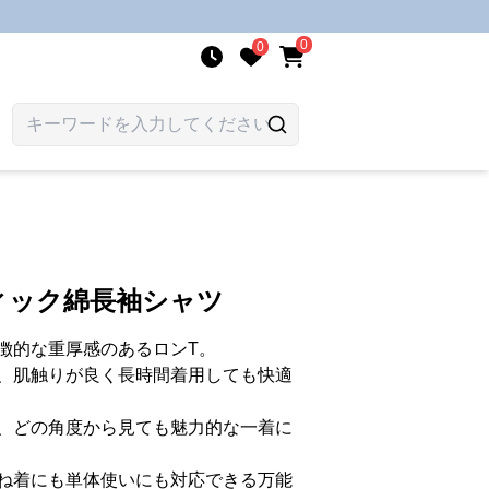
0
0
ィック綿長袖シャツ
徴的な重厚感のあるロンT。
、肌触りが良く長時間着用しても快適
、どの角度から見ても魅力的な一着に
ね着にも単体使いにも対応できる万能