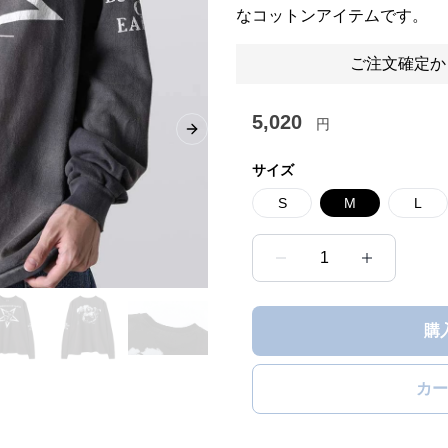
なコットンアイテムです。
ご注文確定か
5,020
円
Next slide
サイズ
S
M
L
1
購
カー