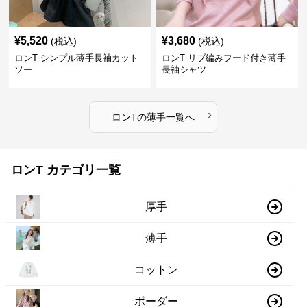
¥
5,520
¥
3,680
(税込)
(税込)
ロンT シンプル薄手長袖カット
ロンT リブ編みフード付き薄手
ソー
長袖シャツ
›
ロンT
の
薄手
一覧へ
ロンT カテゴリ一覧
厚手
薄手
コットン
ボーダー