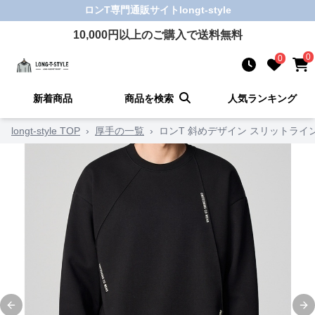
ロンT
専門通販サイト
longt-style
10,000
円以上のご購入で送料無料
0
0
新着商品
商品を検索
人気ランキング
longt-style TOP
›
厚手の一覧
›
ロンT 斜めデザイン スリットライ
Previous slide
Ne