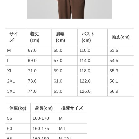
サイ
着丈
肩幅
バスト
袖丈(cm)
ズ
(cm)
(cm)
(cm)
M
67.0
55.0
110.0
53.5
L
69.0
57.0
114.0
54.5
XL
71.0
59.0
118.0
55.3
2XL
73.0
61.0
122.0
56.1
3XL
74.0
63.0
126.0
56.9
体重(kg)
身長(cm)
推奨サイズ
55
160-170
M
60
160-175
M-L
65
160-190
M-2XL