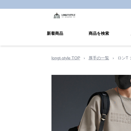
新着商品
商品を検索
longt-style TOP
›
厚手の一覧
›
ロンT