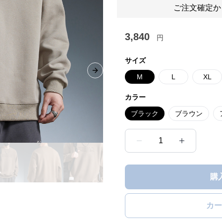
ご注文確定か
3,840
円
サイズ
Next slide
M
L
XL
カラー
ブラック
ブラウン
1
購
カー