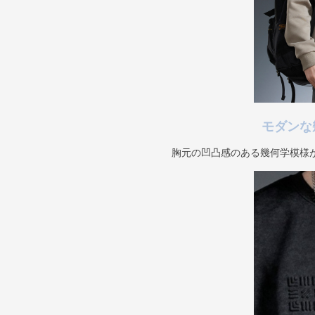
モダンな
胸元の凹凸感のある幾何学模様