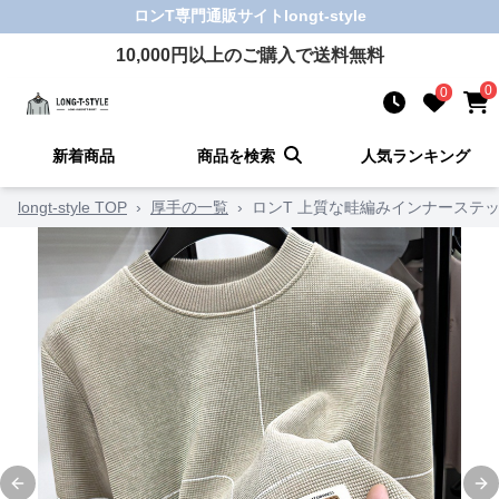
ロンT
専門通販サイト
longt-style
10,000
円以上のご購入で送料無料
0
0
新着商品
商品を検索
人気ランキング
longt-style TOP
›
厚手の一覧
›
ロンT 上質な畦編みインナーステ
Previous slide
Ne