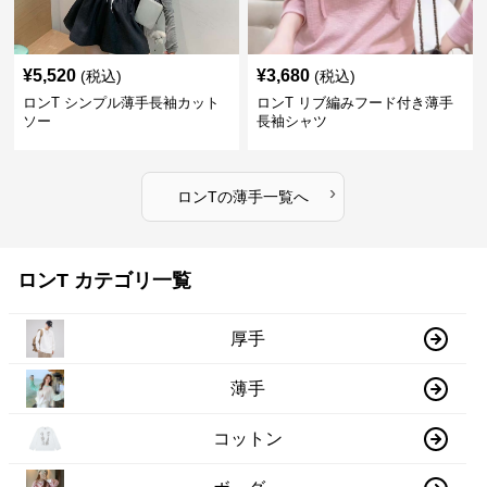
¥
5,520
¥
3,680
(税込)
(税込)
ロンT シンプル薄手長袖カット
ロンT リブ編みフード付き薄手
ソー
長袖シャツ
›
ロンT
の
薄手
一覧へ
ロンT カテゴリ一覧
厚手
薄手
コットン