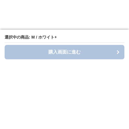
選択中の商品: M / ホワイト+
選択中の商品: M / ホワイト+
購入画面に進む
購入画面に進む
longt-style
について