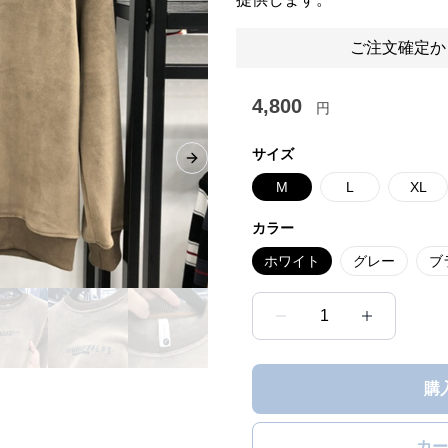
ご注文確定か
4,800
円
サイズ
Next slide
M
L
XL
カラー
ホワイト
グレー
ブ
1
購
カー