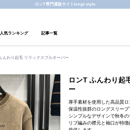
ロンT
専門通販サイト
longt-style
人気ランキング
記事一覧
 ふんわり起毛 リラックスプルオーバー
ロンT ふんわり起
ー
厚手素材を使用した高品質ロ
保温性抜群のロングスリーブ
シンプルなデザインで秋冬の
リブ編みの襟元と袖口が特徴
提供します。