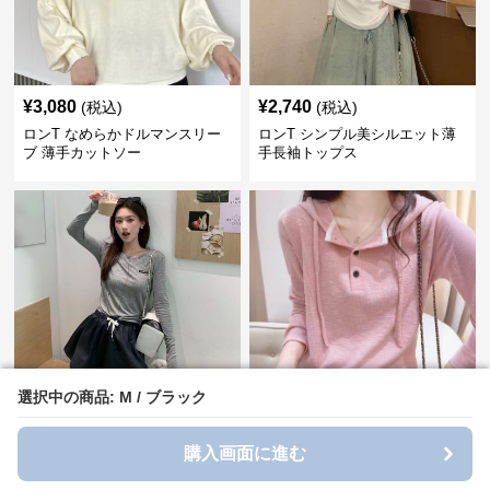
¥
3,080
¥
2,740
(税込)
(税込)
ロンT なめらかドルマンスリー
ロンT シンプル美シルエット薄
ブ 薄手カットソー
手長袖トップス
選択中の商品: M / ブラック
選択中の商品: M / ブラック
¥
5,520
¥
3,680
(税込)
(税込)
ロンT シンプル薄手長袖カット
ロンT リブ編みフード付き薄手
ソー
長袖シャツ
購入画面に進む
購入画面に進む