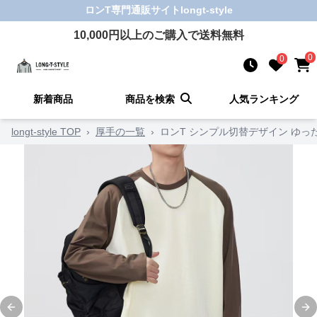
ロンT
専門通販サイト
longt-style
10,000
円以上のご購入で送料無料
0
0
新着商品
商品を検索
人気ランキング
longt-style TOP
›
厚手の一覧
›
ロンT シンプル切替デザイン ゆっ
Previous slide
Ne