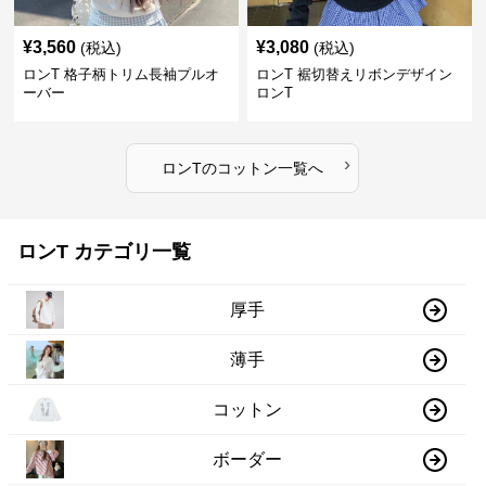
¥
3,560
¥
3,080
(税込)
(税込)
ロンT 格子柄トリム長袖プルオ
ロンT 裾切替えリボンデザイン
ーバー
ロンT
›
ロンT
の
コットン
一覧へ
ロンT カテゴリ一覧
厚手
薄手
コットン
ボーダー