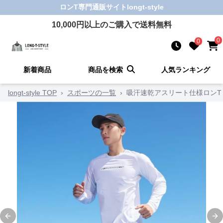
ロンT
専門通販サイト
longt-style
10,000
円以上のご購入で送料無料
0
0
新着商品
商品を検索
人気ランキング
longt-style TOP
›
スポーツの一覧
›
吸汗速乾アスリート仕様ロンT
Previous slide
Ne