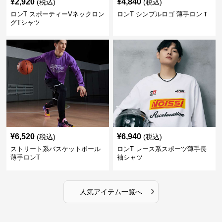
¥
2,920
¥
4,840
(税込)
(税込)
ロンT スポーティーVネックロン
ロンT シンプルロゴ 薄手ロンＴ
グTシャツ
¥
6,520
¥
6,940
(税込)
(税込)
ストリート系バスケットボール
ロンT レース系スポーツ薄手長
薄手ロンT
袖シャツ
›
人気アイテム一覧へ