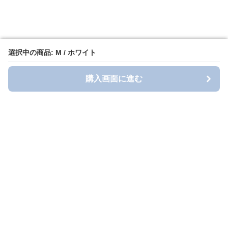
選択中の商品: M / ホワイト
選択中の商品: M / ホワイト
購入画面に進む
購入画面に進む
longt-style
について