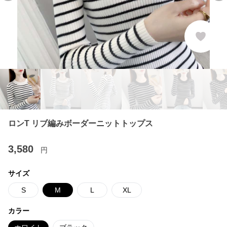
ロンT リブ編みボーダーニットトップス
3,580
円
サイズ
S
M
L
XL
カラー