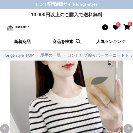
ロンT
専門通販サイト
longt-style
10,000
円以上のご購入で送料無料
0
0
新着商品
商品を検索
人気ランキング
longt-style TOP
›
厚手の一覧
›
ロンT リブ編みボーダーニットト
Previous slide
Ne