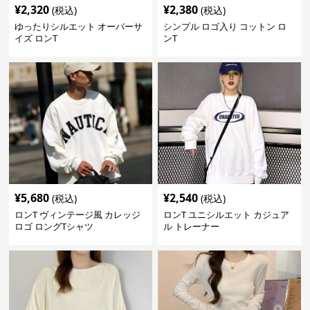
¥
2,320
¥
2,380
(税込)
(税込)
ゆったりシルエット オーバーサ
シンプル ロゴ入り コットン ロ
イズ ロンT
ンT
¥
5,680
¥
2,540
(税込)
(税込)
ロンT ヴィンテージ風 カレッジ
ロンT ユニシルエット カジュア
ロゴ ロングTシャツ
ル トレーナー