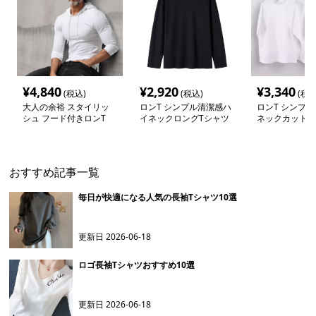
¥
4,840
¥
2,920
¥
3,340
(税込)
(税込)
(税込
大人の余裕 スタイリッ
ロンT シンプル清潔感ハ
ロンT シンプ
シュ フード付きロンT
イネックロングTシャツ
ネックカットソ
おすすめ記事一覧
毎日が快適になる人気の長袖Tシャツ10選
更新日
2026-06-18
ロゴ長袖Tシャツおすすめ10選
更新日
2026-06-18