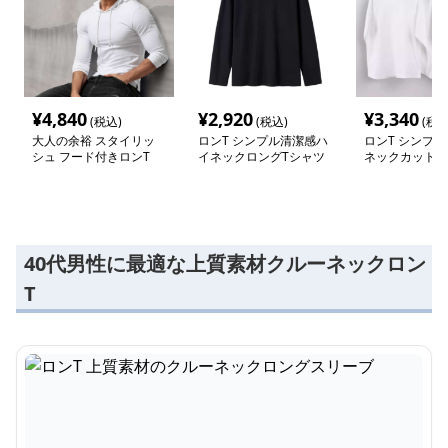
¥
4,840
¥
2,920
¥
3,340
(税込)
(税込)
(税込
大人の余裕 スタイリッ
ロンT シンプル清潔感ハ
ロンT シンプ
シュ フード付きロンT
イネックロングTシャツ
ネックカットソ
40代男性に最適な上質素材クルーネックロン
T