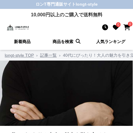
ロンT
専門通販サイト
longt-style
10,000
円以上のご購入で送料無料
0
0
新着商品
商品を検索
人気ランキング
longt-style TOP
›
記事一覧
›
40代にぴったり！大人の魅力を引き立